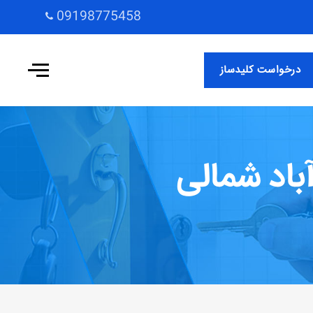
09198775458
درخواست کلیدساز
اد شمالی