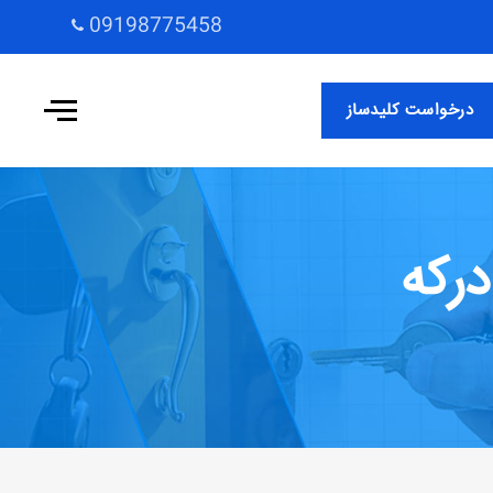
09198775458
درخواست کلیدساز
رکه