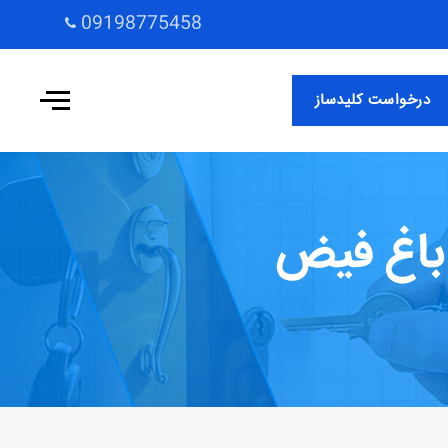
09198775458
درخواست کلیدساز
باغ فیض