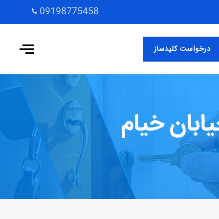
09198775458
درخواست کلیدساز
ابان خیام