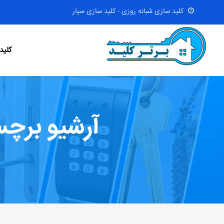
کلید سازی شبانه روزی - کلید سازی سیار
کلید
آرشیو برچس