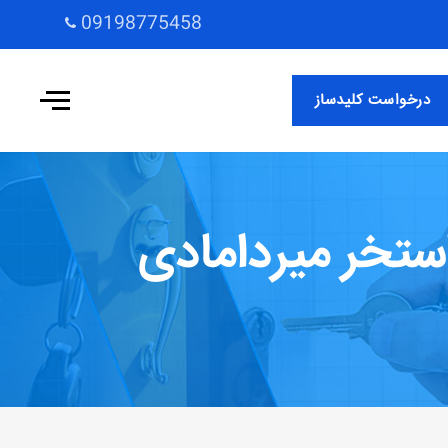
09198775458
درخواست کلیدساز
ستخر میردامادی