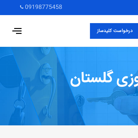
09198775458
درخواست کلیدساز
وزی گلستان