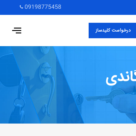
09198775458
درخواست کلیدساز
اندی