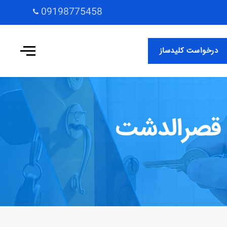
09198775458
درخواست کلیدساز
 قصرالدشت