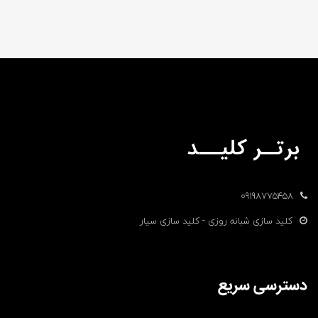
09198775458
کلید سازی شبانه روزی - کلید سازی سیار
دسترسی سریع