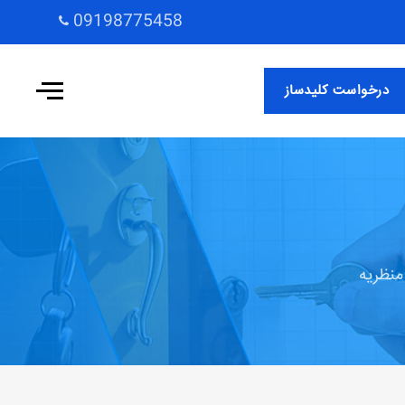
09198775458
درخواست کلیدساز
منظریه