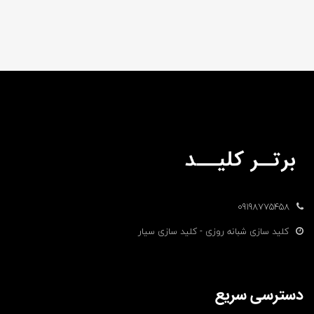
09198775458
کلید سازی شبانه روزی - کلید سازی سیار
دسترسی سریع