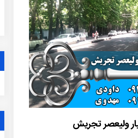
ار ولیعصر تجریش