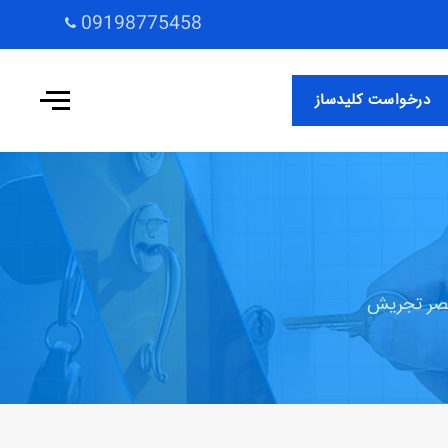
09198775458
درخواست کلیدساز
عصر تجریش