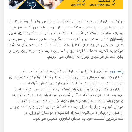
برترکلید برای اهالی پاسداران این خدمات و سرویس ها را فراهم میکند تا
در سریعترین زمان ممکن، مشکلات و نیاز خود را با حضور کلید ساز سیار
برطرف نمایند. جهت دریافت اطلاعات بیشتر در مورد
کلیدسازی سیار
پاسداران
کافی است با برتر کلید تماس بگیرید. تمامی خدمات و سرویس
های ما حتی در روزهای تعطیل هم برقرار است و با اطمینان به شما
میگوییم تجربه خدمات کلیدسازی با کمترین قیمت و سریعترین زمان را
برای شما در هر کجای تهران به ارمغان می آوریم.
پاسداران
نام یکی از خیابان‌های طولانی شمال شرق تهران است. این
خیابان که جهت شمالی-جنوبی دارد، مرز میان منطقه‌های ۳ و ۴ شهرداری
تهران است و شمال آن در منطقه ۱ شهرداری تهران قرار گرفته‌است.
خیابان پاسداران در جنوب بزرگراه همت، از خیابان شریعتی در تقاطعی
موسوم به «سه‌راه ضرابخانه» آغاز شده، در میانه راه به «سه‌راه اختیاریه»
و «چهارراه پاسداران» (تقاطع خیابان دولت) رسیده و سپس با گذر از
میدان نوبنیاد و پل پاسداران، به منطقه ۱ شهرداری تهران وارد شده و پس
از عبور از «چهارراه فرمانیه»، سه‌راه اقدسیه و بوستان نیاوران، در
شمالی‌ترین قسمت خود به میدان نیاوران منتهی می‌شود.