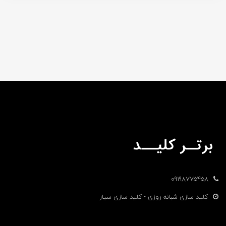
09198775458
کلید سازی شبانه روزی - کلید سازی سیار